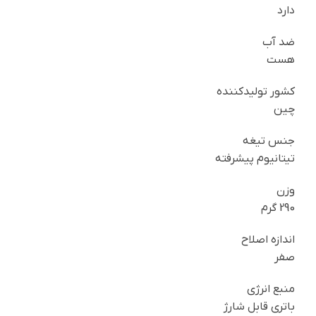
دارد
ضد آب
هست
کشور تولیدکننده
چین
جنس تیغه
تیتانیوم پیشرفته
وزن
290 گرم
اندازه اصلاح
صفر
منبع انرژی
باتری قابل شارژ