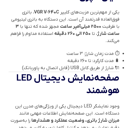
یکی از مهم‌ترین مزیت‌های کلیپر
VGR V-640C
، باتری
فوق‌العاده قدرتمند آن است. این دستگاه به باتری لیتیومی
با ظرفیت
2500 میلی‌آمپر ساعت
مجهز شده که تنها با
3
ساعت شارژ
، تا
250 الی 260 دقیقه
استفاده مداوم را فراهم
می‌کند.
⏱️ مدت زمان شارژ: 3 ساعت
🔋 مدت کارکرد: تا 260 دقیقه
🔌 شارژ از طریق کابل USB (قابل اتصال به پاوربانک)
صفحه‌نمایش دیجیتال LED
هوشمند
وجود نمایشگر LED دیجیتال یکی از ویژگی‌های مدرن این
دستگاه است. این صفحه‌نمایش اطلاعات مهمی مانند
میزان شارژ باتری، وضعیت عملکرد و هشدارها
را به‌صورت
دقیق نمایش می‌دهد و کنترل کامل‌تری به کاربر می‌دهد.