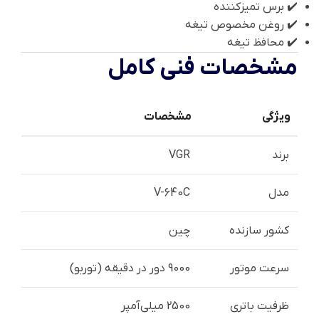
✔️ برس تمیزکننده
✔️ روغن مخصوص تیغه
✔️ محافظ تیغه
مشخصات فنی کامل
ویژگی
مشخصات
برند
VGR
مدل
V-640C
کشور سازنده
چین
سرعت موتور
9000 دور در دقیقه (توربو)
ظرفیت باتری
2500 میلی‌آمپر