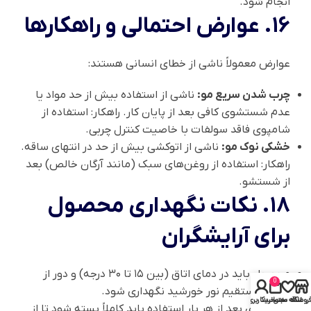
انجام شود.
۱۶. عوارض احتمالی و راهکارها
عوارض معمولاً ناشی از خطای انسانی هستند:
چرب شدن سریع مو:
ناشی از استفاده بیش از حد مواد یا
عدم شستشوی کافی بعد از پایان کار. راهکار: استفاده از
شامپوی فاقد سولفات با خاصیت کنترل چربی.
خشکی نوک مو:
ناشی از اتوکشی بیش از حد در انتهای ساقه.
راهکار: استفاده از روغن‌های سبک (مانند آرگان خالص) بعد
از شستشو.
۱۸. نکات نگهداری محصول
برای آرایشگران
محصول باید در دمای اتاق (بین ۱۵ تا ۳۰ درجه) و دور از
0
تابش مستقیم نور خورشید نگهداری شود.
روشگاه
علاقه مندی
سبد خرید
حساب کاربری من
درب بطری بعد از هر بار استفاده باید کاملاً بسته شود تا از