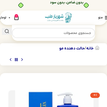
خرید قسطی با ترب‌پی
0
منو
0
تومان
خانه
حالت دهنده مو
-6%