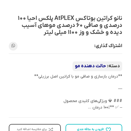
نانو کراتین بوتاکس AtPLEX پلکس احیا 100
درصدی و صافی 60 درصدی موهای آسیب
دیده و خشک و وز 1100 میلی لیتر
اشتراک گذاری:
دسته:
حالت دهنده مو
**درمان بازسازی و صافی مو با کراتین اصل برزیلی**
—
### 💎 ویژگی‌های کلیدی محصول
– ✅ **100% درمان …
افزودن به علاقه مندی
برای مقایسه اضافه کنید