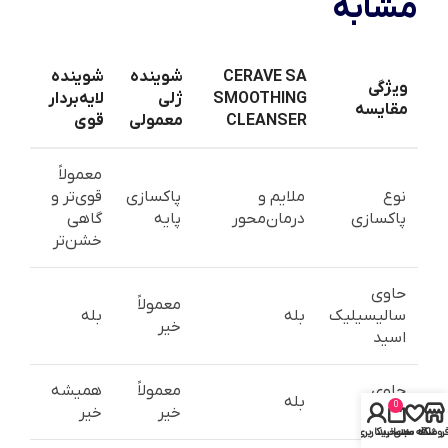
مشابه
CERAVE SA
شوینده
شوینده
ویژگی
SMOOTHING
ژلی
لایه‌بردار
مقایسه
CLEANSER
معمولی
قوی
معمولاً
نوع
ملایم و
پاکسازی
قوی‌تر و
پاکسازی
درمان‌محور
پایه
گاهی
خشن‌تر
حاوی
معمولاً
سالیسیلیک
بله
بله
خیر
اسید
حاوی
معمولاً
همیشه
بله
0
سرامید
خیر
خیر
روشگاه
علاقه مندی
سبد خرید
حساب کاربری من