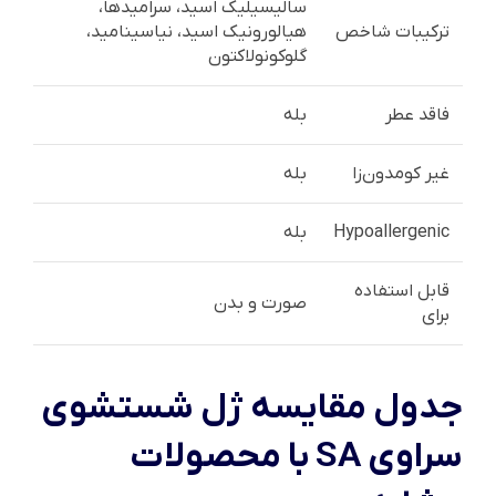
سالیسیلیک اسید، سرامیدها،
ترکیبات شاخص
هیالورونیک اسید، نیاسینامید،
گلوکونولاکتون
فاقد عطر
بله
غیر کومدون‌زا
بله
Hypoallergenic
بله
قابل استفاده
صورت و بدن
برای
جدول مقایسه ژل شستشوی
سراوی SA با محصولات