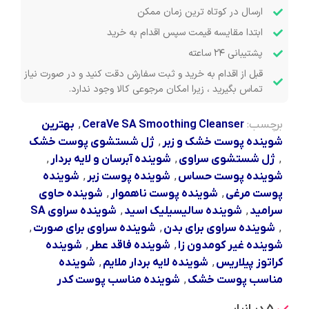
ارسال در کوتاه ترین زمان ممکن
ابتدا مقایسه قیمت سپس اقدام به خرید
پشتیبانی ۲۴ ساعته
قبل از اقدام به خرید و ثبت سفارش دقت کنید و در صورت نیاز
تماس بگیرید ، زیرا امکان مرجوعی کالا وجود ندارد.
برچسب:
CeraVe SA Smoothing Cleanser
,
بهترین
شوینده پوست خشک و زبر
,
ژل شستشوی پوست خشک
,
ژل شستشوی سراوی
,
شوینده آبرسان و لایه بردار
,
شوینده پوست حساس
,
شوینده پوست زبر
,
شوینده
پوست مرغی
,
شوینده پوست ناهموار
,
شوینده حاوی
سرامید
,
شوینده سالیسیلیک اسید
,
شوینده سراوی SA
,
شوینده سراوی برای بدن
,
شوینده سراوی برای صورت
,
شوینده غیر کومدون زا
,
شوینده فاقد عطر
,
شوینده
کراتوز پیلاریس
,
شوینده لایه بردار ملایم
,
شوینده
مناسب پوست خشک
,
شوینده مناسب پوست کدر
5 در انبار