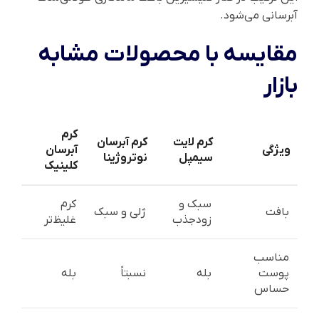
آبرسانی می‌شود.
مقایسه با محصولات مشابه
بازار
کرم
کرم لایت
کرم آبرسان
ویژگی
آبرسان
سیمپل
نوتروژینا
کلینیک
سبک و
کرم
بافت
ژلی و سبک
زودجذب
غلیظ‌تر
مناسب
پوست
بله
نسبتاً
بله
حساس