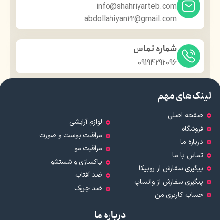
info@shahriyarteb.com
abdollahiyan22@gmail.com
شماره تماس
09194292096
لینک های مهم
صفحه اصلی
لوازم آرایشی
فروشگاه
مراقبت پوست و صورت
درباره ما
مراقبت مو
تماس با ما
پاکسازی و شستشو
پیگیری سفارش از روبیکا
ضد آفتاب
پیگیری سفارش از واتساپ
ضد چروک
حساب کاربری من
درباره ما