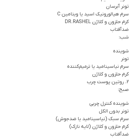
تونر آبرسان
سرم هیالورونیک اسید یا ویتامین C
کرم حلزون و کلاژن DR.RASHEL
ضدآفتاب
شب:
شوینده
تونر
سرم نیاسینامید یا ترمیم‌کننده
کرم حلزون و کلاژن
2. روتین پوست چرب
صبح:
شوینده کنترل چربی
تونر بدون الکل
سرم سبک (نیاسینامید یا ضدجوش)
کرم حلزون و کلاژن (لایه نازک)
ضدآفتاب