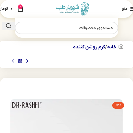
0
منو
0
تومان
خانه
کرم روشن کننده
-13%