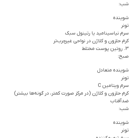
شب:
شوینده
تونر
سرم نیاسینامید یا رتینول سبک
کرم حلزون و کلاژن در نواحی غیرچرب‌تر
3. روتین پوست مختلط
صبح:
شوینده متعادل
تونر
سرم ویتامین C
کرم حلزون و کلاژن (در مرکز صورت کمتر، در گونه‌ها بیشتر)
ضدآفتاب
شب:
شوینده
تونر
سرم ترمیم‌کننده