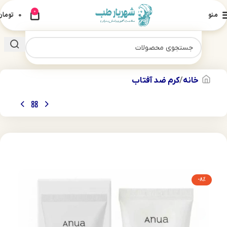
0
منو
0
تومان
خانه
کرم ضد آفتاب
-8%