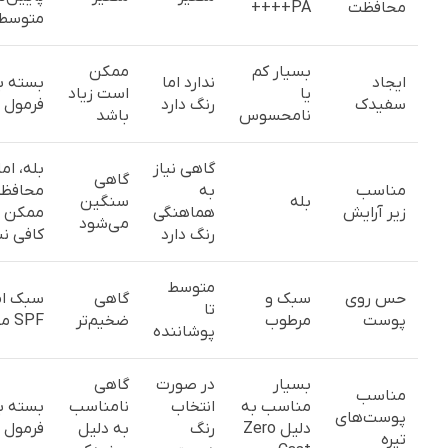
محافظت
PA++++
متوسط
بسیار کم
ممکن
ایجاد
ندارد اما
بسته ب
یا
است زیاد
سفیدک
رنگ دارد
فرمول
نامحسوس
باشد
گاهی نیاز
بله، اما
گاهی
مناسب
به
محافظ
بله
سنگین
زیر آرایش
هماهنگی
ممکن 
می‌شود
رنگ دارد
کافی نب
متوسط
حس روی
سبک و
گاهی
سبک اما
تا
پوست
مرطوب
ضخیم‌تر
SPF محدود
پوشاننده
بسیار
در صورت
گاهی
مناسب
مناسب به
انتخاب
نامناسب
بسته ب
پوست‌های
دلیل Zero
رنگ
به دلیل
فرمول
تیره