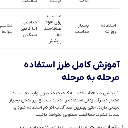
Cast
درست
سفیدک
مناسب
برای افراد
مناسب
استفاده
بسیار
مناسب 
علاقه‌مند
اما گاهی
روزانه
مناسب
شرایط ک
به
سنگین
پوشش
آموزش کامل طرز استفاده
مرحله به مرحله
اثربخشی ضدآفتاب فقط به کیفیت محصول وابسته نیست؛
مقدار مصرف، زمان استفاده و تمدید صحیح نیز نقش بسیار
مهمی دارند. حتی بهترین ضدآفتاب اگر کم استفاده شود یا
تمدید نشود، محافظت مطلوبی نخواهد داشت.
پاکسازی پوست:
ابتدا پوست را با شوینده مناسب نوع