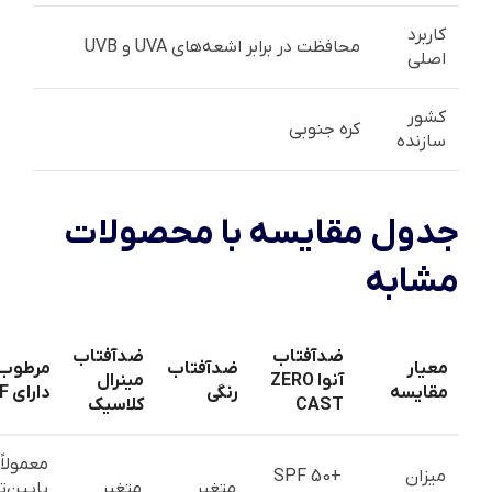
کاربرد
محافظت در برابر اشعه‌های UVA و UVB
اصلی
کشور
کره جنوبی
سازنده
جدول مقایسه با محصولات
مشابه
ضدآفتاب
ضدآفتاب
معیار
ضدآفتاب
مرطوب‌
آنوا ZERO
مینرال
مقایسه
رنگی
دارای SPF
CAST
کلاسیک
معمولاً
میزان
SPF 50+
متغیر
متغیر
پایین‌تر