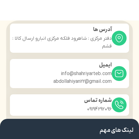
آدرس ها
دفتر مرکزی : شاهرود فلکه مرکزی انبارو ارسال کالا :
قشم
ایمیل
info@shahriyarteb.com
abdollahiyan22@gmail.com
شماره تماس
09194292096
لینک های مهم