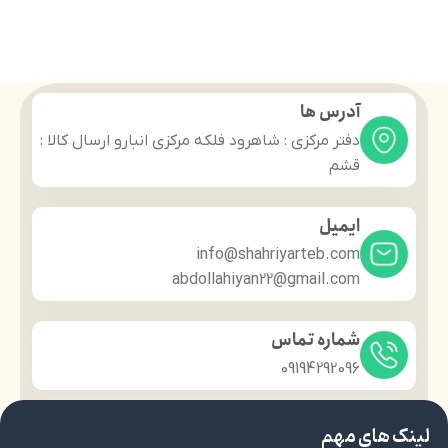
آدرس ها
دفتر مرکزی : شاهرود فلکه مرکزی انبارو ارسال کالا :
قشم
ایمیل
info@shahriyarteb.com
abdollahiyan22@gmail.com
شماره تماس
09194292096
لینک های مهم