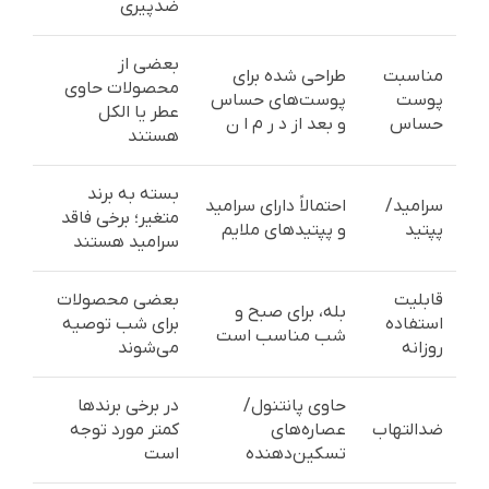
ضدپیری
بعضی از
مناسبت
طراحی شده برای
محصولات حاوی
پوست
پوست‌های حساس
عطر یا الکل
حساس
و بعد از د ر م ا ن
هستند
بسته به برند
سرامید/
احتمالاً دارای سرامید
متغیر؛ برخی فاقد
پپتید
و پپتیدهای ملایم
سرامید هستند
قابلیت
بعضی محصولات
بله، برای صبح و
استفاده
برای شب توصیه
شب مناسب است
روزانه
می‌شوند
حاوی پانتنول/
در برخی برندها
ضدالتهاب
عصاره‌های
کمتر مورد توجه
تسکین‌دهنده
است