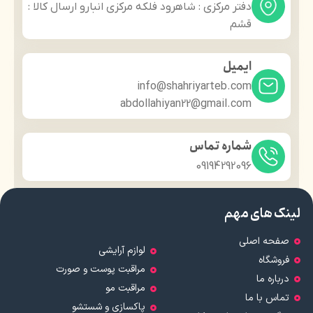
دفتر مرکزی : شاهرود فلکه مرکزی انبارو ارسال کالا :
قشم
ایمیل
info@shahriyarteb.com
abdollahiyan22@gmail.com
شماره تماس
09194292096
لینک های مهم
صفحه اصلی
لوازم آرایشی
فروشگاه
مراقبت پوست و صورت
درباره ما
مراقبت مو
تماس با ما
پاکسازی و شستشو