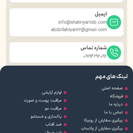
ایمیل
info@shahriyarteb.com
abdollahiyan22@gmail.com
شماره تماس
09194292096
لینک های مهم
صفحه اصلی
لوازم آرایشی
فروشگاه
مراقبت پوست و صورت
درباره ما
مراقبت مو
تماس با ما
پاکسازی و شستشو
پیگیری سفارش از روبیکا
ضد آفتاب
پیگیری سفارش از واتساپ
ضد چروک