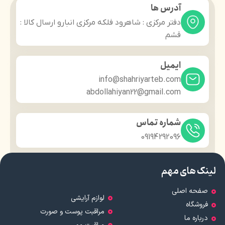
آدرس ها
دفتر مرکزی : شاهرود فلکه مرکزی انبارو ارسال کالا :
قشم
ایمیل
info@shahriyarteb.com
abdollahiyan22@gmail.com
شماره تماس
09194292096
لینک های مهم
صفحه اصلی
لوازم آرایشی
فروشگاه
مراقبت پوست و صورت
درباره ما