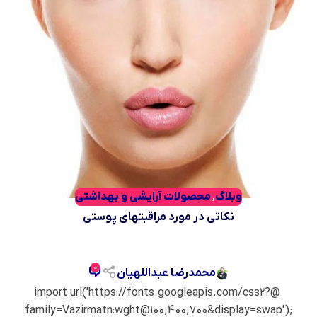
وبلاگ
محصولات آرایشی و بهداشتی
,
نکاتی در مورد مراقبتهای پوستی
0
محمدرضا عبداللهیان
@import url('https://fonts.googleapis.com/css2?
family=Vazirmatn:wght@100;400;700&display=swap');