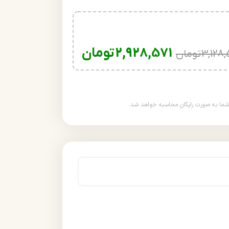
2,928,571
تومان
3,128,
تومان