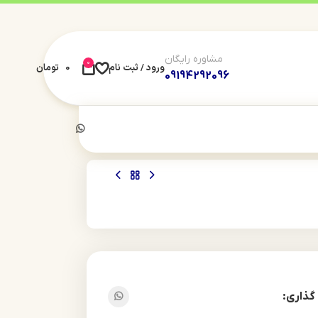
مشاوره رایگان
0
ورود / ثبت نام
0
تومان
09194292096
گذاری: