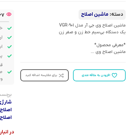
دسته:
ماشین اصلاح
67
ماشین اصلاح وی جی آر مدل VGR-901
خر
یک دستگاه بی‌سیم خط‌ زن و صفر زن
ار
*معرفی محصول*
اب
ماشین اصلاح وی …
پشت
قب
صو
افزودن به علاقه مندی
برای مقایسه اضافه کنید
وج
برچسب
شارژی
اصلاح GR-901
اصلاح 
در انبا