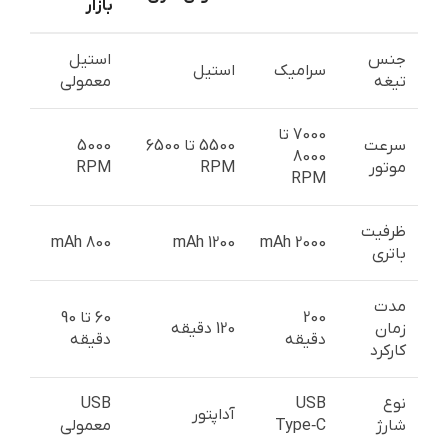
بازار
جنس
استیل
سرامیک
استیل
تیغه
معمولی
7000 تا
سرعت
5500 تا 6500
5000
8000
موتور
RPM
RPM
RPM
ظرفیت
800 mAh
1200 mAh
2000 mAh
باتری
مدت
200
60 تا 90
زمان
120 دقیقه
دقیقه
دقیقه
کارکرد
نوع
USB
USB
آداپتور
شارژ
Type‑C
معمولی