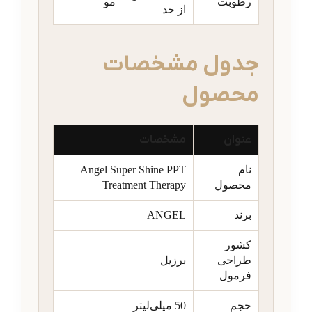
رطوبت
مو
از حد
جدول مشخصات
محصول
عنوان
مشخصات
نام
Angel Super Shine PPT
محصول
Treatment Therapy
برند
ANGEL
کشور
طراحی
برزیل
فرمول
حجم
50 میلی‌لیتر