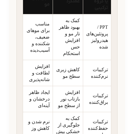
یا گروه
عملکرد
مو
ترکیبی
کمک به
مناسب
PPT /
بهبود ظاهر
برای موهای
پروتئین‌های
تار مو و
ضعیف،
هیدرولیز
افزایش
شکننده و
شده
حس
آسیب‌دیده
استحکام
افزایش
ترکیبات
کاهش زبری
لطافت و
نرم‌کننده
سطح مو
شانه‌پذیری
افزایش
ایجاد ظاهر
ترکیبات
بازتاب نور
درخشان و
براق‌کننده
از سطح مو
آینه‌ای
کمک به
ترکیبات
نرم شدن و
جلوگیری از
حفظ‌کننده
کاهش وز
خشکی بیش