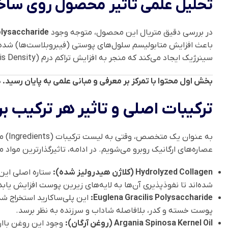
تحلیل علمی تاثیر محصول روی ساخ
در بررسی دقیق متریال این محصول، متوجه وجود
olysaccharide
باعث افزایش متابولیسم سلول‌های پوستی (فیبروبلاست‌ها) شده و 
سینرژیک ایجاد می‌کند که منجر به افزایش تراکم درم (Dermis Density) می‌گردد. این یعنی پوست شما از درون پرتر و سفت‌تر به نظر می‌رسد، نه فقط در لایه سطحی!
بخش اول محتوا با تمرکز بر معرفی و مبانی علمی به پایان رسید. در مرحله بعد به تحلیل دقیق ترک
ترکیبات اصلی و تاثیر هر ترکیب ب
به عنوان یک متخصص، وقتی به لیست ترکیبات (Ingredients) مندرج روی بسته‌بندی
عصاره‌های ارگانیک روبرو می‌شویم. در ادامه، تاثیرگذارترین مواد
Hydrolyzed Collagen (کلاژن هیدرولیز شده):
ستاره اصلی این
شده‌اند تا نفوذپذیری آن‌ها به لایه‌های زیرین پوست افزایش ی
Euglena Gracilis Polysaccharide:
پوست خسته و کدر، بلافاصله شاداب و سرزنده به نظر برسد.
Argania Spinosa Kernel Oil (روغن آرگان):