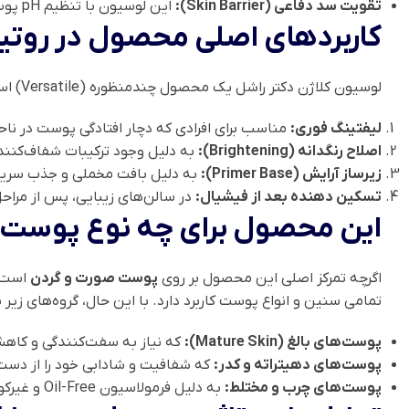
تقویت سد دفاعی (Skin Barrier):
این لوسیون با تنظیم pH پوست پس از شستشو، از خروج رطوبت جلوگیری کرده و مانع از آسیب‌های محیطی می‌شود.
کاربردهای اصلی محصول در روتین
لوسیون کلاژن دکتر راشل یک محصول چندمنظوره (Versatile) است. کاربردهای آن عبارتند از:
لیفتینگ فوری:
مناسب برای افرادی که دچار افتادگی پوست در نا
اصلاح رنگدانه (Brightening):
به دلیل وجود ترکیبات شفاف‌کننده
زیرساز آرایش (Primer Base):
به دلیل بافت مخملی و جذب سریع، 
تسکین دهنده بعد از فیشیال:
در سالن‌های زیبایی، پس از مراحل 
این محصول برای چه نوع پوست 
اگرچه تمرکز اصلی این محصول بر روی
پوست صورت و گردن
تمامی سنین و انواع پوست کاربرد دارد. با این حال، گروه‌های زیر بی
پوست‌های بالغ (Mature Skin):
که نیاز به سفت‌کنندگی و کاهش
پوست‌های دهیتراته و کدر:
که شفافیت و شادابی خود را از دست د
پوست‌های چرب و مختلط:
به دلیل فرمولاسیون Oil-Free و غیرکومدون‌زا (Will not clog pores)، این افراد بدون ترس از جوش زدن می‌توانند از آن استفاده کنند.