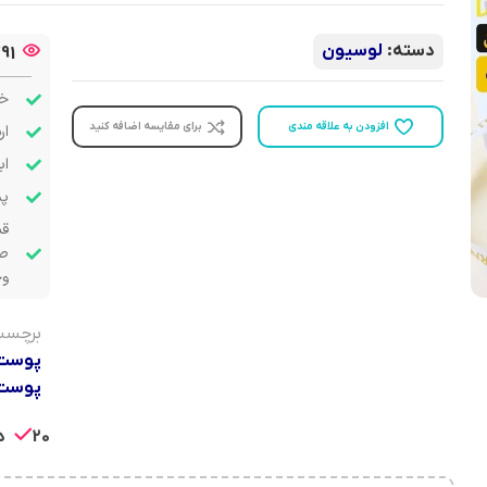
دسته:
لوسیون
91
خر
افزودن به علاقه مندی
برای مقایسه اضافه کنید
ار
اب
پشت
قب
صو
وج
برچسب
پوست
پوست
20 در انبار