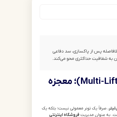
ل یک فرمولاسیون پیشرفته “مولتی‌لیفت” است که با ترکیب کلاژن هیدرولیز شده و عصاره Euglena Gracilis، بلافاصله پس از پاکسازی، سد دفاعی
یدن به شفافیت حداکثری محو می‌کند.
بررسی تخصصی لوسیون و اسانس تونر کلاژن دکتر راشل (Multi-Lift Ultra)؛ معجزه
، صرفاً یک تونر معمولی نیست؛ بلکه یک
فروشگاه اینترنتی