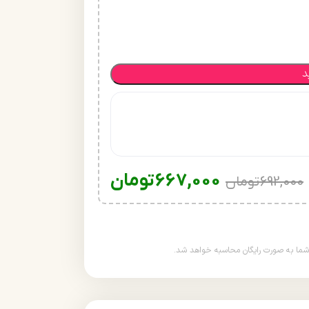
د
667,000
تومان
692,000
تومان