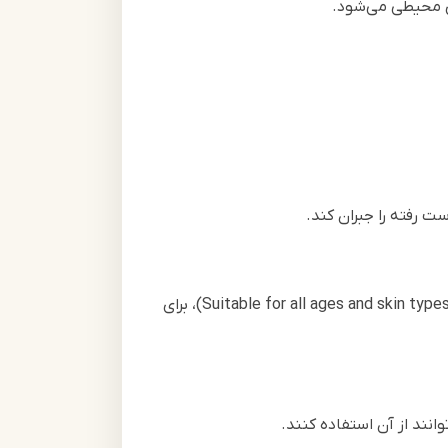
ت رفته را جبران کند.
است، اما فرمولاسیون آن به گونه‌ای است که طبق نوشته‌های روی جعبه (Suitable for all ages and skin types)، برای