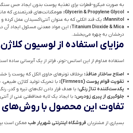
به صورت میکرو-قطرات برای تغذیه پوست بدون ایجاد حس سنگین
Glycerin & Propylene Glycol:
هومکتانت‌های قدرتمندی که مان
Mannitol:
یک قند الکلی که به عنوان آنتی‌اکسیدان عمل کرده و
Titanium Dioxide & Mica:
درخشان به چهره می‌بخشد.
مزایای استفاده از لوسیون کلاژ
استفاده مداوم از این اسانس-تونر، فراتر از یک آبرسانی ساده ا
اصلاح ساختار منافذ:
برخلاف تونرهای حاوی الکل که پوست را خشک
تقویت قوام پوست (Firmness):
با تحریک تولید کلاژن طبیعی، 
یکدست‌کننده تناژ رنگی:
با هدف قرار دادن لک‌های تیره و کدر، رنگ پوست 
جلوگیری از پیری زودرس:
با ایجاد یک لایه محافظتی غنی از آنتی
تفاوت این محصول با روش‌های مش
بسیاری از مشتریان
فروشگاه اینترنتی شهریار طب
ممکن است بپرس