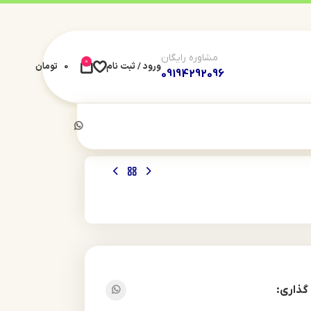
مشاوره رایگان
0
ورود / ثبت نام
0
تومان
09194292096
گذاری: