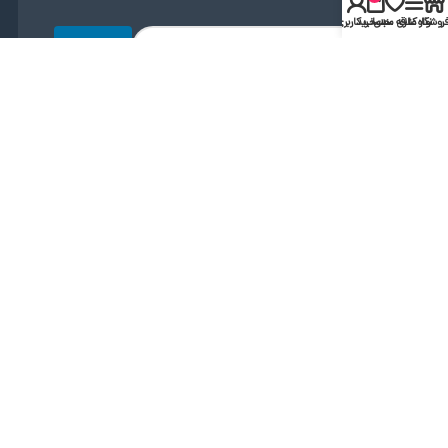
روشگاه
نوار کناری
علاقه مندی
سبد خرید
حساب کاربری من
ارسال
دریافت اپلیکیشن
لینک مستقیم
دریافت از بازار
مجوز ها و نماد ها
کلیه حقوق متعلق به شهریارطب می باشد.