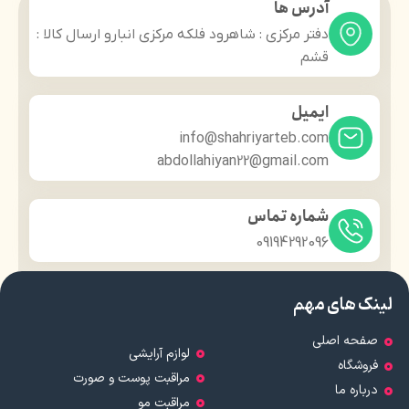
آدرس ها
دفتر مرکزی : شاهرود فلکه مرکزی انبارو ارسال کالا :
قشم
ایمیل
info@shahriyarteb.com
abdollahiyan22@gmail.com
شماره تماس
09194292096
لینک های مهم
صفحه اصلی
لوازم آرایشی
فروشگاه
مراقبت پوست و صورت
درباره ما
مراقبت مو