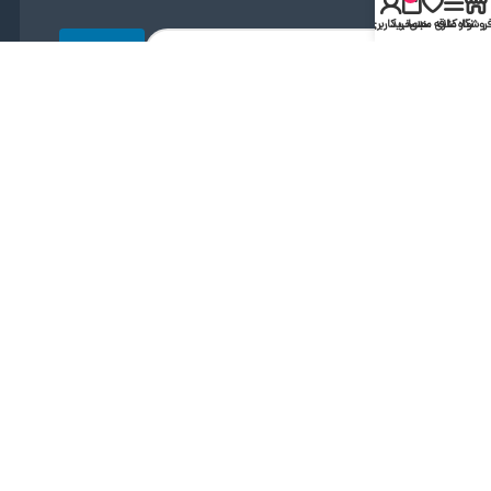
روشگاه
نوار کناری
علاقه مندی
سبد خرید
حساب کاربری من
ارسال
دریافت اپلیکیشن
لینک مستقیم
دریافت از بازار
مجوز ها و نماد ها
کلیه حقوق متعلق به شهریارطب می باشد.