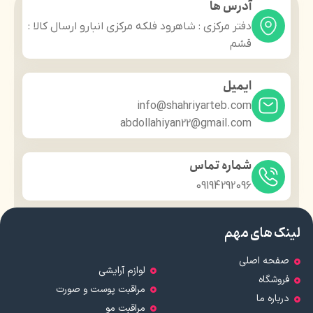
آدرس ها
دفتر مرکزی : شاهرود فلکه مرکزی انبارو ارسال کالا :
قشم
ایمیل
info@shahriyarteb.com
abdollahiyan22@gmail.com
شماره تماس
09194292096
لینک های مهم
صفحه اصلی
لوازم آرایشی
فروشگاه
مراقبت پوست و صورت
درباره ما
مراقبت مو