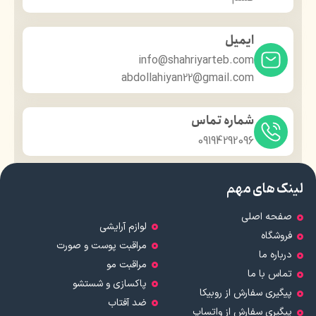
ایمیل
info@shahriyarteb.com
abdollahiyan22@gmail.com
شماره تماس
09194292096
لینک های مهم
صفحه اصلی
لوازم آرایشی
فروشگاه
مراقبت پوست و صورت
درباره ما
مراقبت مو
تماس با ما
پاکسازی و شستشو
پیگیری سفارش از روبیکا
ضد آفتاب
پیگیری سفارش از واتساپ