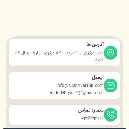
آدرس ها
دفتر مرکزی : شاهرود فلکه مرکزی انبارو ارسال کالا :
قشم
ایمیل
info@shahriyarteb.com
abdollahiyan22@gmail.com
شماره تماس
09194292096