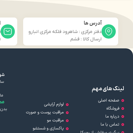
آدرس ها
ا
دفتر مرکزی : شاهرود فلکه مرکزی انبارو
m
ارسال کالا : قشم
m
شهر
سال
لینک های مهم
ما
صفحه اصلی
مط
لوازم آرایشی
فروشگاه
بدن 
مراقبت پوست و صورت
درباره ما
مراقبت مو
تماس با ما
پاکسازی و شستشو
پیگیری سفارش از روبیکا