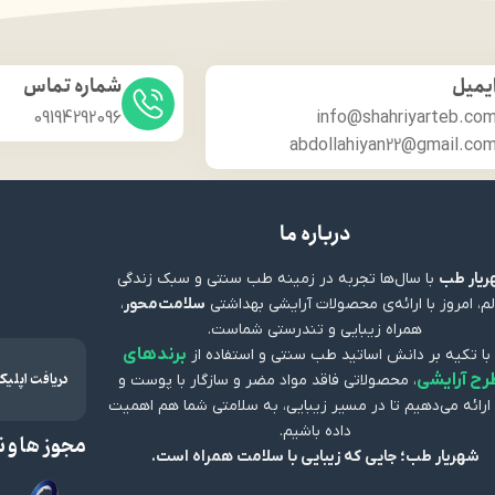
یمیل
شماره تماس
09194292096
info@shahriyarteb.co
abdollahiyan22@gmail.co
درباره ما
یار طب
با سال‌ها تجربه در زمینه طب سنتی و سبک زندگی
م، امروز با ارائه‌ی محصولات آرایشی بهداشتی
سلامت‌محور
،
همراه زیبایی و تندرستی شماست.
برندهای
 با تکیه بر دانش اساتید طب سنتی و استفاده از
دریافت اپلی
رح آرایشی
، محصولاتی فاقد مواد مضر و سازگار با پوست و
ارائه می‌دهیم تا در مسیر زیبایی، به سلامتی شما هم اهمیت
داده باشیم.
مجوز ها و ن
شهریار طب؛ جایی که زیبایی با سلامت همراه است.