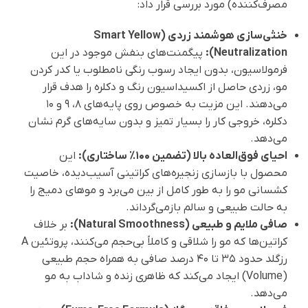
مصرف‌کننده) مورد بررسی قرار داد:
خنثی‌سازی هوشمند زردی (Smart Yellow
Neutralization):
پیگمنت‌های بنفش موجود در این
فرمولاسیون، بدون ایجاد رسوب رنگی نامطلوب یا کدر کردن
مو، زردی حاصل از اکسیداسیون رنگ و دکلره را هدف قرار
می‌دهند. این مزیت به خصوص روی پایه‌های ۸، ۹ و ۱۰
دکلره، خروجی کار را بسیار تمیز و بدون سایه‌های گرم نشان
می‌دهد.
احیای فوق‌العاده بالا (تضمین ۱۰۰٪ ساختاری):
این
محصول با بازسازی زنجیره‌های کراتینی آسیب‌دیده، خاصیت
کشسانی مو را به طور کامل از بین می‌برد و موهای دمیج را
به حالت طبیعی و سالم بازمی‌گرداند.
صافی ملایم و طبیعی (Natural Smoothness):
بر خلاف
کراتین‌ها که مو را شلاقی و کاملاً بی‌حجم می‌کنند، پروتئین A
رزگلد حدود ۳۵ تا ۴۰ درصد صافی به همراه حجم طبیعی
(Volume) ایجاد می‌کند که ظاهری زنده و شاداب به مو
می‌دهد.