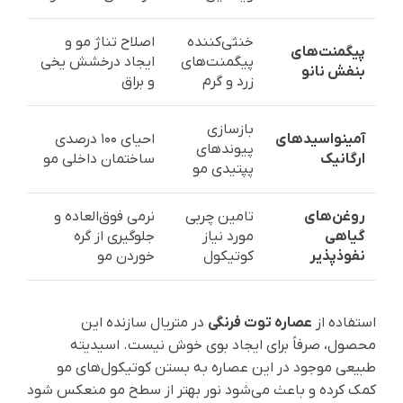
خنثی‌کننده
اصلاح تناژ مو و
پیگمنت‌های
پیگمنت‌های
ایجاد درخشش یخی
بنفش نانو
زرد و گرم
و براق
بازسازی
آمینواسیدهای
احیای ۱۰۰ درصدی
پیوندهای
ارگانیک
ساختمان داخلی مو
پپتیدی مو
روغن‌های
تامین چربی
نرمی فوق‌العاده و
گیاهی
مورد نیاز
جلوگیری از گره
نفوذپذیر
کوتیکول
خوردن مو
استفاده از
عصاره توت فرنگی
در متریال سازنده این
محصول، صرفاً برای ایجاد بوی خوش نیست. اسیدیته
طبیعی موجود در این عصاره به بستن کوتیکول‌های مو
کمک کرده و باعث می‌شود نور بهتر از سطح مو منعکس شود