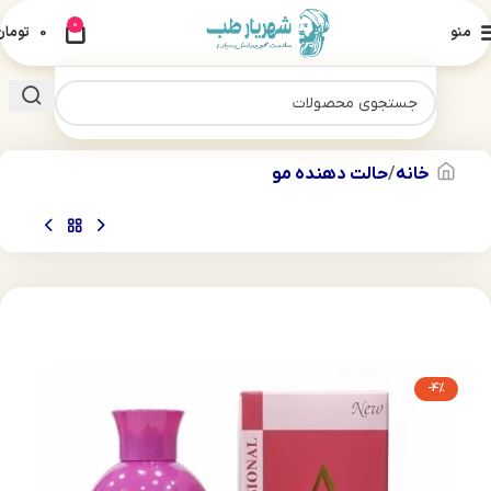
0
منو
0
تومان
خانه
حالت دهنده مو
-4%