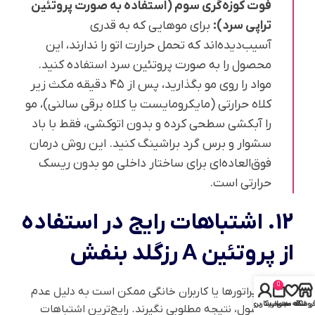
فوت کوزه‌گری سوم (استفاده به صورت پروتئین
تراپی سرد):
برای موهایی که به قدری
آسیب‌دیده‌اند که تحمل حرارت اتو را ندارند، این
محصول را به صورت پروتئین سرد استفاده کنید.
مواد را روی مو بگذارید، پس از ۴۵ دقیقه مکث زیر
کلاه حرارتی (مایکرومایست یا کلاه برقی سالنی)، مو
را آبکشی سطحی کرده و بدون اتوکشی، فقط با باد
سشوار و برس گرد براشینگ کنید. این روش درمان
فوق‌العاده‌ای برای ساختار داخلی مو بدون ریسک
حرارتی است.
12. اشتباهات رایج در استفاده
از پروتئین A رزگلد بنفش
0
برخی از اپراتورها یا کاربران خانگی ممکن است به دلیل عدم
روشگاه
علاقه مندی
سبد خرید
حساب کاربری من
رعایت اصول، نتیجه مطلوبی نگیرند. رایج‌ترین اشتباهات