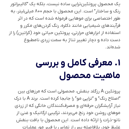
یک محصول پروتئین‌تراپی ساده نیست، بلکه یک “کالیبراتور
رنگ و ساختار” است. این محصول با حجم 800 میلی‌لیتر، به
طور اختصاصی برای موهایی فرموله شده است که در اثر
فرآیندهای شیمیایی مانند دکلره، رنگ کردن‌های مکرر و
استفاده از ابزارهای حرارتی، پروتئین حیاتی خود (کراتین) را از
دست داده و دچار تغییر تناژ به سمت زردی نامطبوع
شده‌اند.
1. معرفی کامل و بررسی
ماهیت محصول
پروتئین A رزگلد بنفش، محصولی است که مرزهای بین
“اصلاح رنگ” و “تراپی مو” را جابجا کرده است. برند A با درک
نیاز آرایشگران حرفه‌ای و مصرف‌کنندگان خانگی که از زردی
موهای روشن خود رنج می‌بردند، ترکیبی ارگانیک و غنی از
نانو-ذرات را ارائه داده است. این محصول با بافت بنفش
غلیظ خود، بلافاصله پس از تماس با فیبر مو، عملیات