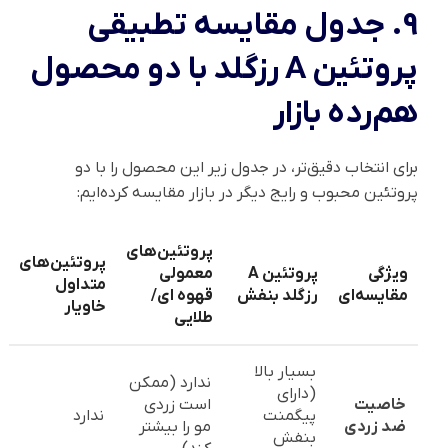
9. جدول مقایسه تطبیقی
پروتئین A رزگلد با دو محصول
هم‌رده بازار
برای انتخاب دقیق‌تر، در جدول زیر این محصول را با دو
پروتئین محبوب و رایج دیگر در بازار مقایسه کرده‌ایم:
پروتئین‌های
پروتئین‌های
ویژگی
پروتئین A
معمولی
متداول
مقایسه‌ای
رزگلد بنفش
قهوه ای/
خاویار
طلایی
بسیار بالا
ندارد (ممکن
(دارای
خاصیت
است زردی
پیگمنت
ندارد
ضد زردی
مو را بیشتر
بنفش