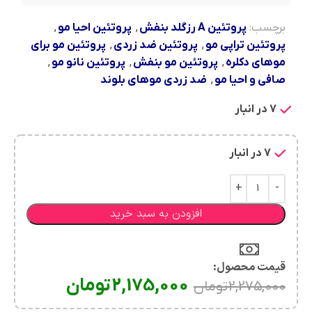
برچسب:
پروتئین A رزگلد بنفش
,
پروتئین احیا مو
,
پروتئین تراپی مو
,
پروتئین ضد زردی
,
پروتئین مو برای
موهای دکلره
,
پروتئین مو بنفش
,
پروتئین نانو مو
,
صافی و احیا مو
,
ضد زردی موهای بلوند
7 در انبار
7 در انبار
افزودن به سبد خرید
قیمت محصول:​
2,175,000
تومان
2,275,000
تومان