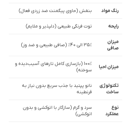
رنگ مواد
بنفش (حاوی پیگمنت ضد زردی فعال)
رایحه
توت فرنگی طبیعی (دلپذیر و ملایم)
میزان
35٪ الی 40٪ (صافی طبیعی و ضد وز)
صافی
100٪ (بازسازی کامل تارهای آسیب‌دیده و
میزان احیا
سوخته)
تکنولوژی
نانو پپتید با جذب سریع بدون نیاز به
ساخت
قرنطینه
نوع
سرد و گرم (سازگار با اتوکشی و بدون
عملکرد
اتوکشی)