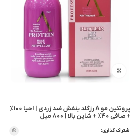
بزرگنمایی تصویر
پروتئین مو A رزگلد بنفش ضد زردی | احیا 100%
+ صافی 40% + شاین بالا | 800 میل
اشتراک گذاری: