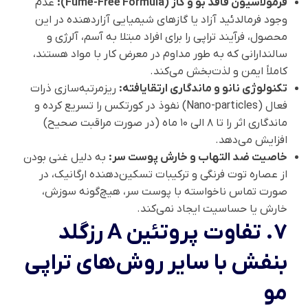
فرمولاسیون فاقد بو و گاز (Fume-Free Formula):
عدم
وجود فرمالدئید آزاد یا گازهای شیمیایی آزاردهنده در این
محصول، فرآیند تراپی را برای افراد مبتلا به آسم، آلرژی و
سالندارانی که به طور مداوم در معرض کار با مواد هستند،
کاملاً ایمن و لذت‌بخش می‌کند.
تکنولوژی نانو و ماندگاری ارتقایافته:
ریزمرتبه‌سازی ذرات
فعال (Nano-particles) نفوذ در کورتکس را تسریع کرده و
ماندگاری اثر را تا ۸ الی ۱۰ ماه (در صورت مراقبت صحیح)
افزایش می‌دهد.
خاصیت ضد التهاب و خارش پوست سر:
به دلیل غنی بودن
از عصاره توت فرنگی و ترکیبات تسکین‌دهنده ارگانیک، در
صورت تماس ناخواسته با پوست سر، هیچ‌گونه سوزش،
خارش یا حساسیت ایجاد نمی‌کند.
7. تفاوت پروتئین A رزگلد
بنفش با سایر روش‌های تراپی
مو