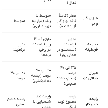
کند)
فعال)
صفر (کاملاً
متوسط تا
میزان گاز
فاقد بو و گاز
زیاد (نیاز به
متوسط
و بو
آزاردهنده)
تهویه قوی)
بدون
دارای ۱ تا ۳
نیاز به
قرنطینه
روز قرنطینه
بدون
قرنطینه
(شستشو در
در برخی
قرنطینه
همان روز)
برندها
۳۵ الی ۴۰
۳۰ الی ۵۰
میزان
درصد
۲۰ الی ۳۰
درصد (بسته
صافی مو
(حجم‌دهنده
درصد
به اتوکشی)
طبیعی)
رایحه
رایحه تند
رایحه
رایحه ملایم
مطبوع توت
شیمیایی یا
حین کار
عطری
فرنگی
خنثی