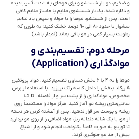
و ضخیم، دو بار شستشو و برای موهای به شدت آسیب‌دیده
و دکلره شده، یک‌بار شستشوی ملایم با ماساژ ملایم کافی
است. پس از شستشو، موها را با حوله و سپس باد ملایم
سشوار تا حدود ۸۰ الی ۹۰ درصد خشک کنید؛ به طوری که
رطوبت بسیار کمی در مو باقی بماند (نم‌دار باشد).
مرحله دوم: تقسیم‌بندی و
موادگذاری (Application)
موها را به ۴ یا ۶ بخش مساوی تقسیم کنید. مواد پروتئین
A رزگلد بنفش را داخل کاسه رنگ بریزید. با استفاده از برس
مخصوص، موادگذاری را از پشت سر و از فاصله ۱ تا ۱.۵
سانتی‌متری ریشه مو آغاز کنید. هرگز مواد را مستقیماً روی
ریشه و پوست سر قرار ندهید. پس از آغشته کردن هر دسته
از مو، با یک شانه دندانه ریز، مواد اضافی را از روی مو بردارید
تا توزیع به صورت کاملاً یکنواخت انجام شود و از اشباع
بیش از حد مو جلوگیری گردد.