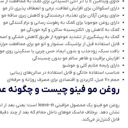
حاوی ویتامین E با اثر آنتی اکسیدانی برای کمک به محافظت از ساقه مو
دارای اسکوالان برای افزایش لطافت، نرمی و انعطاف پذیری تار مو
حاوی روغن آرگان برای تغذیه، درخشندگی و کاهش زبری ساقه مو
دارای روغن جوجوبا برای کمک به رطوبت رسانی و نرم کنندگی مو
کمک به کاهش وز، الکتریسیته ساکن و گره خوردگی مو
کمک به پیشگیری از تشدید موخوره از طریق کاهش خشکی و اصط
قابل استفاده قبل از براشینگ، سشوار و اتو مو برای محافظت حرا
بافت سبک، زودجذب و بدون ایجاد حس چربی یا سنگینی روی مو
افزایش براقیت و ظاهر سالم مو بدون چسبندگی
دارای رایحه ملایم گلی و خوشبو
مناسب استفاده خانگی و قابل استفاده در سالن‌های زیبایی
حجم 70 میل، کاربردی و اقتصادی برای مصرف روزانه و حرفه‌ای
روغن مو فینو چیست و چگونه عم
روغن مو فینو یک محصول مراق
نشان دهد. برخلاف ماسک موهای داخل حمام که بعد از چند دقیقه 
قابل کنترل‌تر می‌کند.