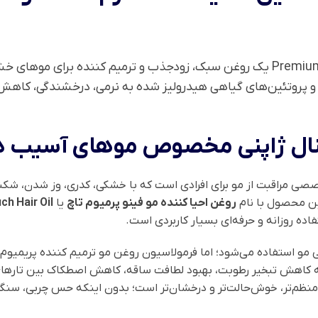
روغن مو فینو اورجینال ژاپنی مدل Premium Touch یک روغن سبک، زودجذب و ترمیم 
، روغن آرگان، جوجوبا و پروتئین‌های گیاهی هیدرولیز شده به نرمی، درخشندگ
جینال ژاپنی مخصوص موهای آسیب 
 70 میل، یکی از محصولات تخصصی مراقبت از مو برای افرادی است که با خشکی، کدری، وز 
این محصول با نام
روغن احیا کننده مو فینو پرمیوم تاچ
یا
h Hair Oil
ه روزانه و حرفه‌ای بسیار کاربردی است.
 مو استفاده می‌شود؛ اما فرمولاسیون روغن مو ترمیم کننده پریمیوم 
به کاهش تبخیر رطوبت، بهبود لطافت ساقه، کاهش اصطکاک بین تارهای
منظم‌تر، خوش‌حالت‌تر و درخشان‌تر است؛ بدون اینکه حس چربی، سنگی