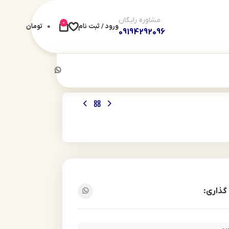
مشاوره رایگان
0
ورود / ثبت نام
0
تومان
09194292096
گذاری: