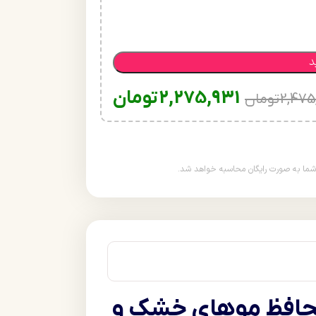
د
2,275,931
تومان
2,475
تومان
، نرم کننده و محافظ موهای خشک و