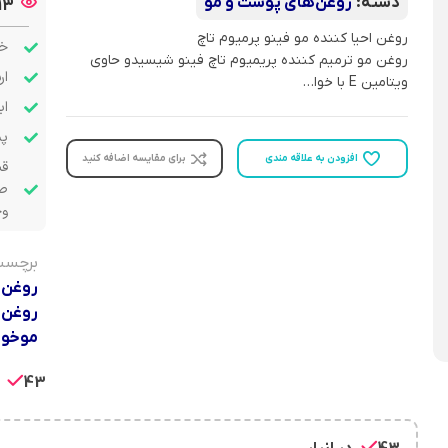
دسته:
روغن‌های پوست و مو
13
روغن احیا کننده مو فینو پرمیوم تاچ
خر
روغن مو ترمیم کننده پریمیوم تاچ فینو شیسیدو حاوی
ار
ویتامین E با خوا…
اب
پشت
افزودن به علاقه مندی
برای مقایسه اضافه کنید
قب
صو
وج
برچسب
روغن 
روغن م
موخور
43 در انبار